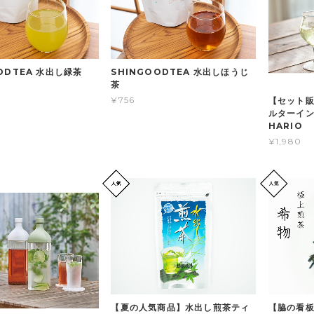
ODTEA 水出し緑茶
SHINGOODTEA 水出しほうじ
茶
¥756
【セット
ルターインボ
HARIO
¥1,980
【夏の人気商品】水出し煎茶ティ
【脇の看板