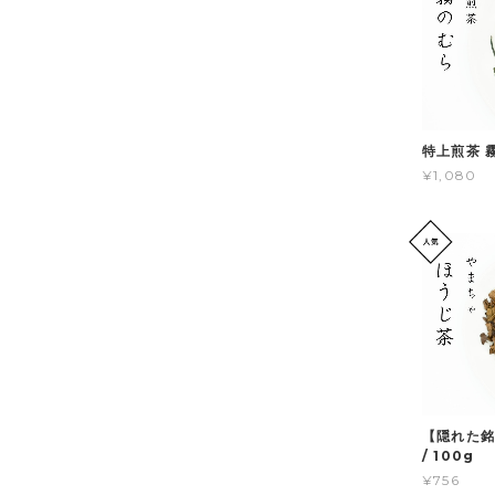
特上煎茶 霧
¥1,080
【隠れた銘
/ 100g
¥756