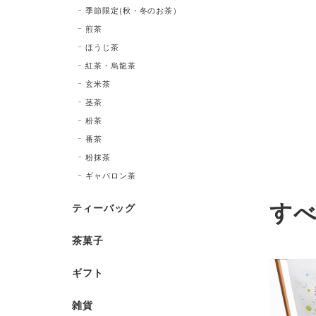
季節限定(秋・冬のお茶）
煎茶
ほうじ茶
紅茶・烏龍茶
玄米茶
茎茶
粉茶
番茶
粉抹茶
ギャバロン茶
す
ティーバッグ
茶菓子
ギフト
雑貨