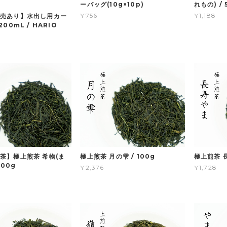
ーバッグ(10g×10p)
れもの) / 
¥756
¥1,188
売あり】水出し用カー
200mL / HARIO
茶】極上煎茶 希物(ま
極上煎茶 月の雫 / 100g
極上煎茶 長
100g
¥2,376
¥1,728