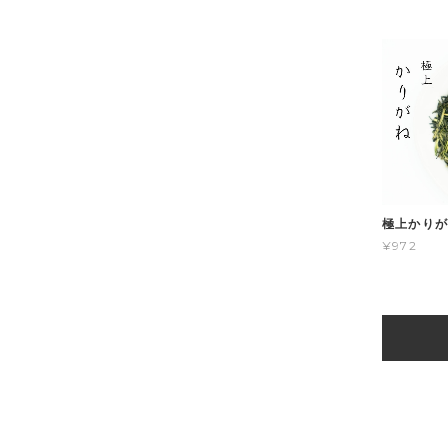
極上かりがね
¥972