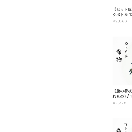
【セット販
クボトル 1
¥2,860
【脇の看板
れもの) / 
¥2,376