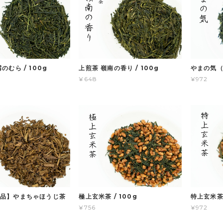
のむら / 100g
上煎茶 嶺南の香り / 100g
やまの気（
¥648
¥972
品】やまちゃほうじ茶
極上玄米茶 / 100g
特上玄米茶 
¥756
¥972