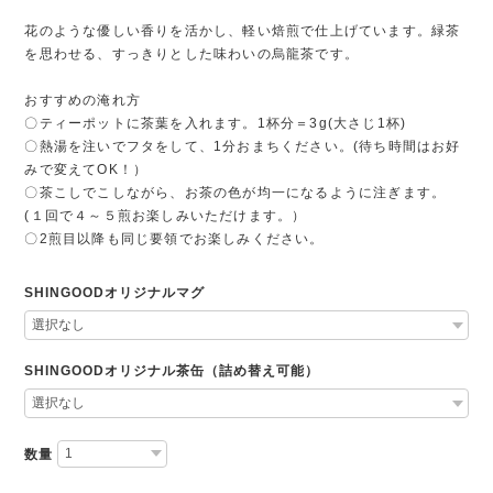
花のような優しい香りを活かし、軽い焙煎で仕上げています。緑茶
を思わせる、すっきりとした味わいの烏龍茶です。
おすすめの淹れ方
〇ティーポットに茶葉を入れます。1杯分＝3g(大さじ1杯)
〇熱湯を注いでフタをして、1分おまちください。(待ち時間はお好
みで変えてOK！）
〇茶こしでこしながら、お茶の色が均一になるように注ぎます。
(１回で４～５煎お楽しみいただけます。）
〇2煎目以降も同じ要領でお楽しみください。
SHINGOODオリジナルマグ
SHINGOODオリジナル茶缶（詰め替え可能）
数量