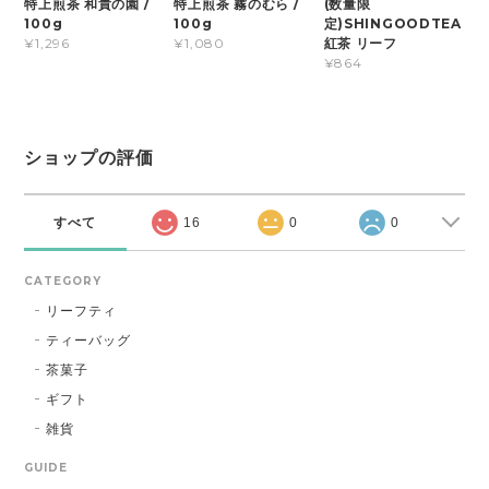
特上煎茶 和貴の園 /
特上煎茶 霧のむら /
(数量限
100g
100g
定)SHINGOODTEA
紅茶 リーフ
¥1,296
¥1,080
¥864
ショップの評価
すべて
16
0
0
CATEGORY
リーフティ
ティーバッグ
茶菓子
ギフト
雑貨
GUIDE